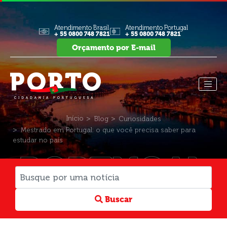
Atendimento Brasil
Atendimento Portugal
+ 55 0800 748 7821
+ 55 0800 748 7821
Orçamento por E-mail
Início
Blog
Curiosidades
Mestrado em Portugal: o que você precisa saber para
estudar no país
PORTUGAL
Buscar