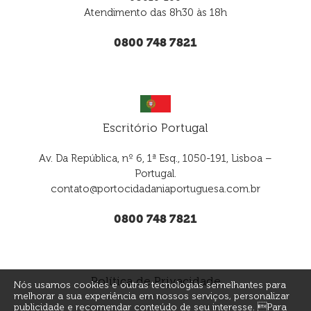
Atendimento das 8h30 às 18h
0800 748 7821
Escritório Portugal
Av. Da República, nº 6, 1ª Esq., 1050-191, Lisboa –
Portugal.
contato@portocidadaniaportuguesa.com.br
0800 748 7821
Política de Privacidade
Nós usamos cookies e outras tecnologias semelhantes para
melhorar a sua experiência em nossos serviços, personalizar
publicidade e recomendar conteúdo de seu interesse. Para