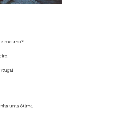
o é mesmo?!
iro.
rtugal
tenha uma ótima