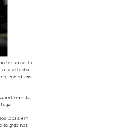
rio ter um visto
as e que tenha
smo, coberturas
saporte em dia,
tugal.
dos locais em
o exigido nos