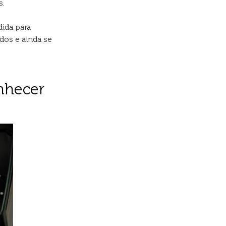
s.
ida para
dos e ainda se
nhecer