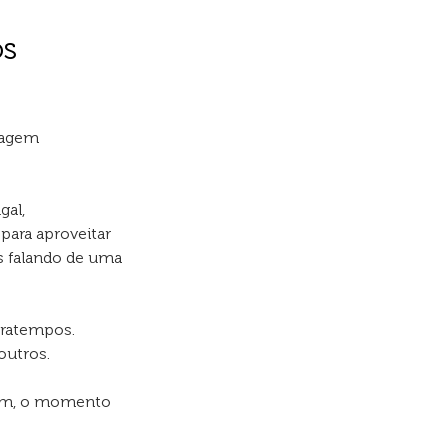
os
viagem
gal,
para aproveitar
s falando de uma
tratempos.
outros.
mbém, o momento