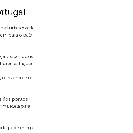
rtugal
os turísticos de
em para o país
a visitar locais
lhores estações.
 o inverno e o
es dos pontos
ima ideia para
 onde pode chegar