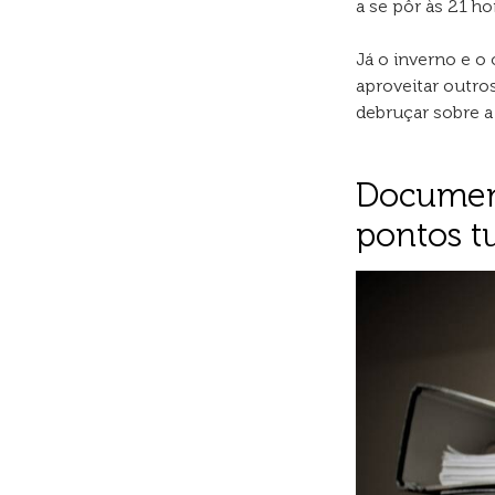
a se pôr às 21 ho
Já o inverno e o
aproveitar outro
debruçar sobre 
Document
pontos tu