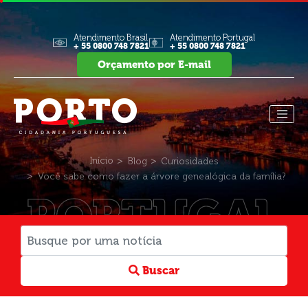
Atendimento Brasil
Atendimento Portugal
+ 55 0800 748 7821
+ 55 0800 748 7821
Orçamento por E-mail
Início
Blog
Curiosidades
Você sabe como fazer a árvore genealógica da família?
PORTUGAL
Buscar