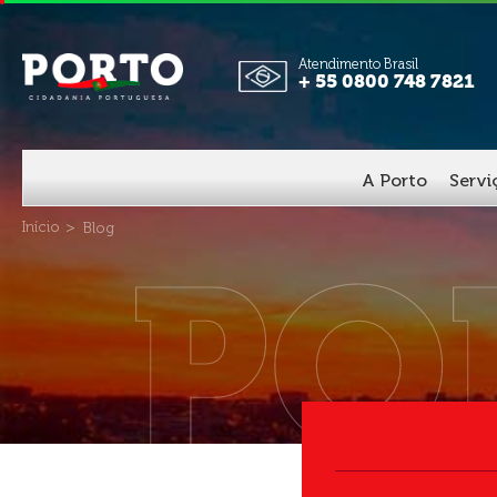
Atendimento Brasil
+ 55 0800 748 7821
A Porto
Serv
Início
Blog
PO