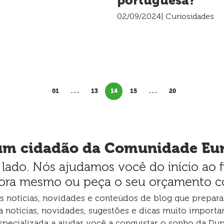
portuguesa?
02/09/2024
| Curiosidades
01
. . .
13
14
15
. . .
20
um cidadão da Comunidade Eu
lado. Nós ajudamos você do início ao 
ora mesmo ou peça o seu orçamento c
as notícias, novidades e conteúdos de blog que prepar
a notícias, novidades, sugestões e dicas muito importan
pecializada a ajudar você a conquistar o sonho da Dup